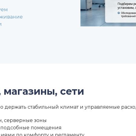
уем
луживание
и
 магазины, сети
но держать стабильный климат и управляемые расхо
н, серверные зоны
ад, подсобные помещения
ниями по комфорту и регламенту