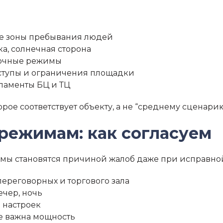
ые зоны пребывания людей
ка, солнечная сторона
 ночные режимы
оступы и ограничения площадки
ламенты БЦ и ТЦ
ое соответствует объекту, а не “среднему сценарию
режимам: как согласуем
ы становятся причиной жалоб даже при исправной 
ереговорных и торгового зала
ечер, ночь
 настроек
де важна мощность