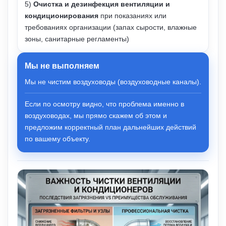
5)
Очистка и дезинфекция вентиляции и
кондиционирования
при показаниях или
требованиях организации (запах сырости, влажные
зоны, санитарные регламенты)
Мы не выполняем
Мы не чистим воздуховоды (воздуховодные каналы).
Если по осмотру видно, что проблема именно в
воздуховодах, мы прямо скажем об этом и
предложим корректный план дальнейших действий
по вашему объекту.