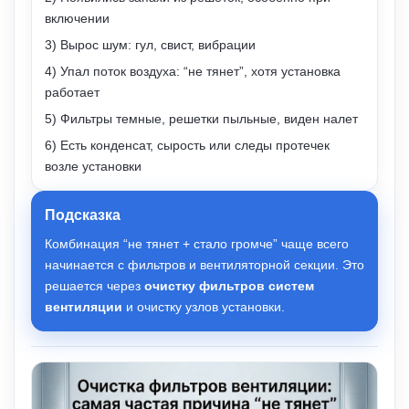
включении
3) Вырос шум: гул, свист, вибрации
4) Упал поток воздуха: “не тянет”, хотя установка
работает
5) Фильтры темные, решетки пыльные, виден налет
6) Есть конденсат, сырость или следы протечек
возле установки
Подсказка
Комбинация “не тянет + стало громче” чаще всего
начинается с фильтров и вентиляторной секции. Это
решается через
очистку фильтров систем
вентиляции
и очистку узлов установки.