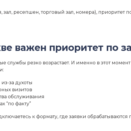
я, зал, ресепшен, торговый зал, номера), приоритет 
ве важен приоритет по з
ые службы резко возрастает. И именно в этот момен
и:
 из-за духоты
рных визитов
ства обслуживания
х “по факту”
ключаетесь к формату, где заявки обрабатываются п