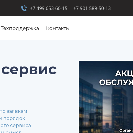
+7 499 653-60-15
+7 901 589-50-13
Техподдержка
Контакты
 сервис
по заявкам
 и порядок
ного сервиса
ем смысл