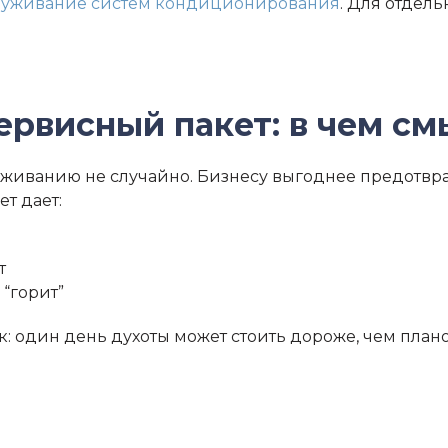
луживание систем кондиционирования
. Для отдел
ервисный пакет: в чем см
живанию не случайно. Бизнесу выгоднее предотвращ
т дает:
т
 “горит”
ек: один день духоты может стоить дороже, чем план