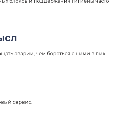
ьных блоков и поддержания гигиены часто
ысл
ать аварии, чем бороться с ними в пик
овый сервис.