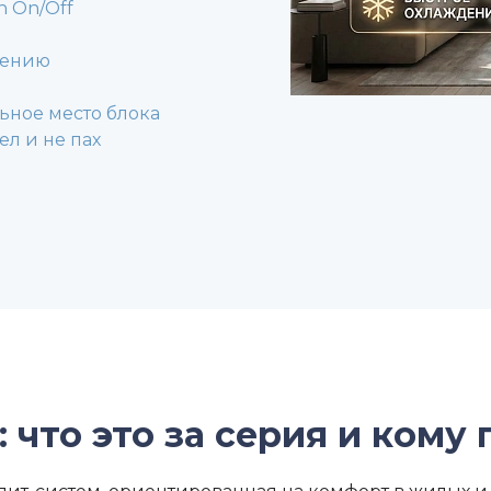
n On/Off
щению
ьное место блока
л и не пах
: что это за серия и кому