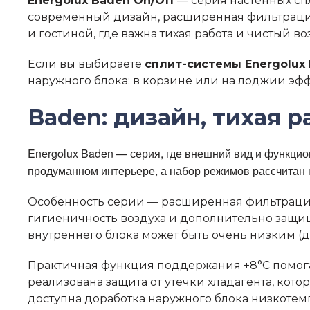
Energolux Baden On/Off
— серия настенных сп
современный дизайн, расширенная фильтрация
и гостиной, где важна тихая работа и чистый во
Если вы выбираете
сплит-системы Energolux 
наружного блока: в корзине или на лоджии эфф
Baden: дизайн, тихая 
Energolux Baden — серия, где внешний вид и функцио
продуманном интерьере, а набор режимов рассчитан 
Особенность серии — расширенная фильтрация:
гигиеничность воздуха и дополнительно защищ
внутреннего блока может быть очень низким (до
Практичная функция поддержания +8°C помогае
реализована защита от утечки хладагента, кот
доступна доработка наружного блока низкоте