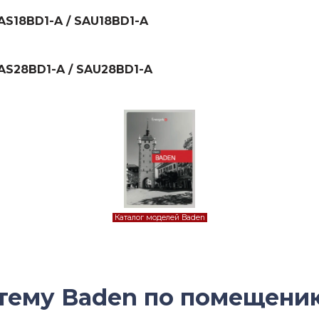
AS18BD1-A / SAU18BD1-A
AS28BD1-A / SAU28BD1-A
Каталог моделей Baden
стему Baden по помещени