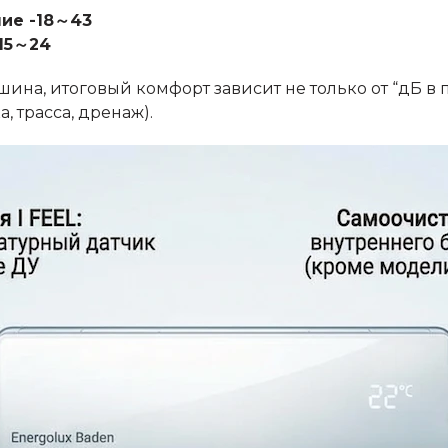
ние -18～43
-15～24
ина, итоговый комфорт зависит не только от “дБ в п
 трасса, дренаж).