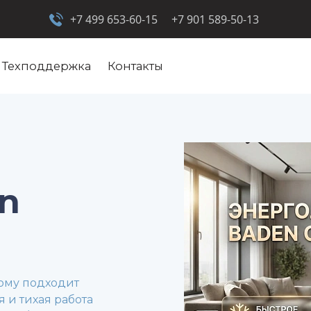
+7 499 653-60-15
+7 901 589-50-13
Техподдержка
Контакты
ы
n
кому подходит
 и тихая работа