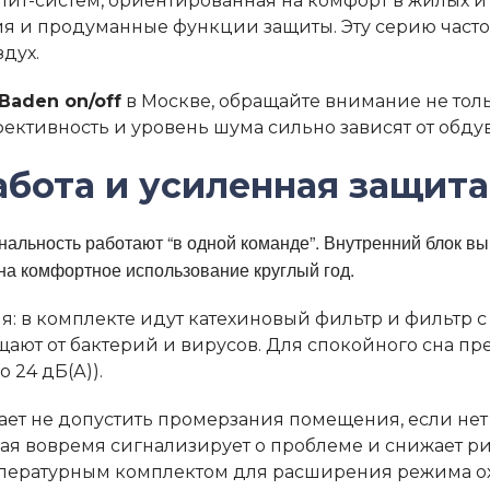
лит-систем, ориентированная на комфорт в жилых 
 и продуманные функции защиты. Эту серию часто р
здух.
Baden on/off
в Москве, обращайте внимание не толь
ективность и уровень шума сильно зависят от обду
работа и усиленная защита
нальность работают “в одной команде”. Внутренний блок вы
на комфортное использование круглый год.
 в комплекте идут катехиновый фильтр и фильтр с
ают от бактерий и вирусов. Для спокойного сна п
 24 дБ(А)).
т не допустить промерзания помещения, если нет 
орая вовремя сигнализирует о проблеме и снижает 
мпературным комплектом для расширения режима ох