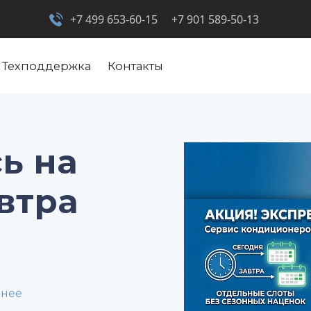
+7 499 653-60-15
+7 901 589-50-13
Техподдержка
Контакты
ь на
втра
анее