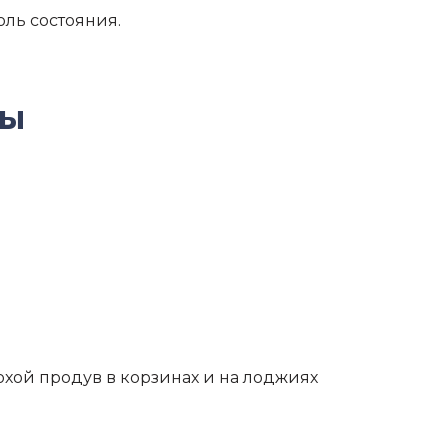
оль состояния.
ды
охой продув в корзинах и на лоджиях