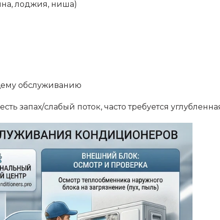
ина, лоджия, ниша)
щему обслуживанию
ть запах/слабый поток, часто требуется углубленн