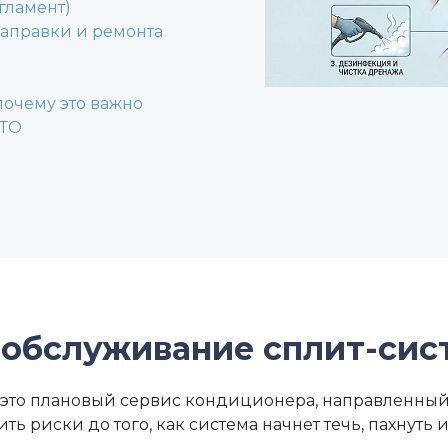
гламент)
 заправки и ремонта
почему это важно
 ТО
 обслуживание сплит-сис
это плановый сервис кондиционера, направленный н
ь риски до того, как система начнет течь, пахнуть 