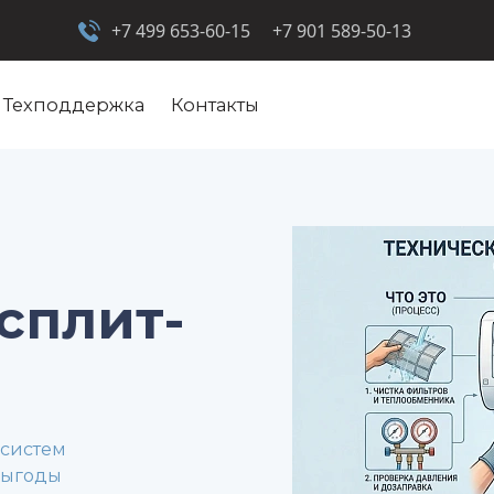
+7 499 653-60-15
+7 901 589-50-13
Техподдержка
Контакты
сплит-
-систем
выгоды