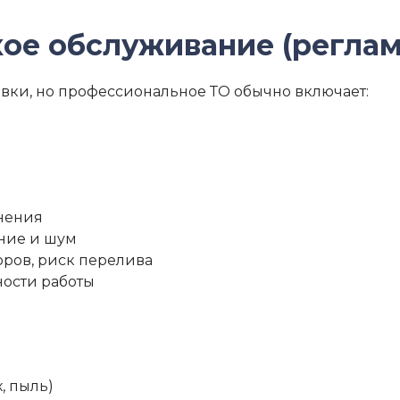
кое обслуживание (реглам
новки, но профессиональное ТО обычно включает:
знения
ение и шум
оров, риск перелива
ности работы
, пыль)