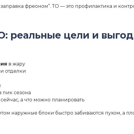
ая заправка фреоном”. ТО — это профилактика и контр
О: реальные цели и выго
ния
в жару
и отделки
й
в пик сезона
 сейчас, а что можно планировать
етом наружные блоки быстро забиваются пухом, а пл