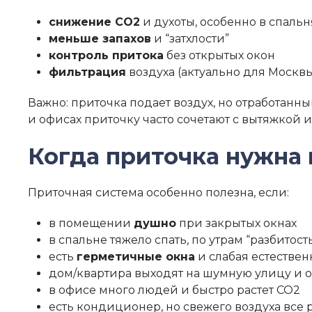
снижение CO2
и духоты, особенно в спальн
меньше запахов
и “затхлости”
контроль притока
без открытых окон
фильтрация
воздуха (актуально для Москв
Важно: приточка подает воздух, но отработанны
и офисах приточку часто сочетают с вытяжкой 
Когда приточка нужна 
Приточная система особенно полезна, если:
в помещении
душно
при закрытых окнах
в спальне тяжело спать, по утрам “разбитост
есть
герметичные окна
и слабая естестве
дом/квартира выходят на шумную улицу и о
в офисе много людей и быстро растет CO2
есть кондиционер, но свежего воздуха все 