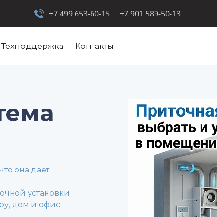
+7 499 653-60-15
+7 901 589-50-13
Техподдержка
Контакты
тема
что она дает
точной установки
ру, дом и офис