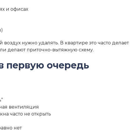
ях и офисах
ы)
й воздух нужно удалять. В квартире это часто делае
или делают приточно-вытяжную схему.
в первую очередь
ь”
нная вентиляция
кна часто не открыть
равно нет