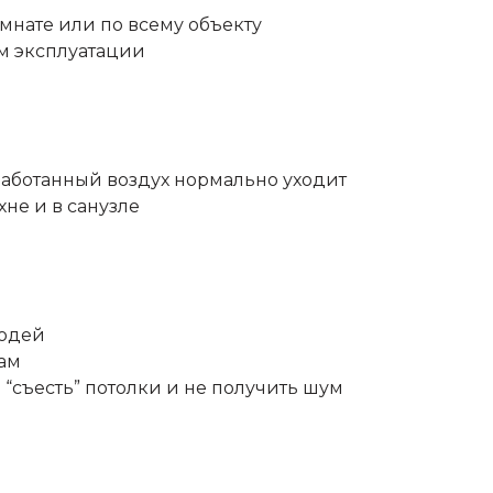
мнате или по всему объекту
м эксплуатации
тработанный воздух нормально уходит
хне и в санузле
людей
рам
 “съесть” потолки и не получить шум