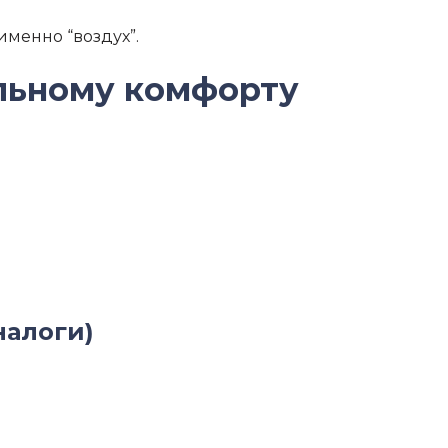
именно “воздух”.
альному комфорту
налоги)