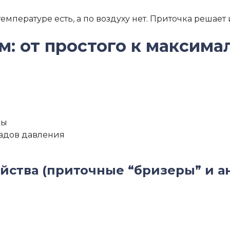
емпературе есть, а по воздуху нет. Приточка решает 
м: от простого к максим
ры
падов давления
ства (приточные “бризеры” и а